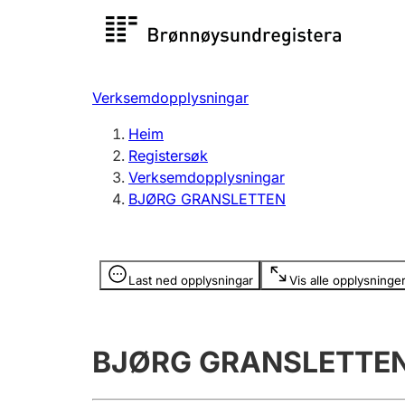
Registersøk
Aksjesel
Registrer
Verksemdopplysningar
Lag og foreining
Fleire
Heim
Registrere, endre, slette
organisa
Registersøk
Verksemdopplysningar
BJØRG GRANSLETTEN
Tinglysing
Jeger
Betaling 
Opplysninger er skjult
Last ned opplysningar
Vis alle opplysninge
Andre tema
BJØRG GRANSLETTE