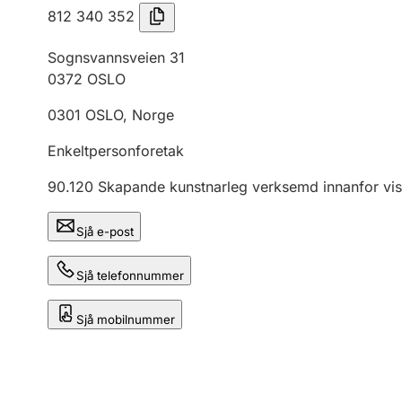
812 340 352
Sognsvannsveien 31
0372
OSLO
0301
OSLO
,
Norge
Enkeltpersonforetak
90.120
Skapande kunstnarleg verksemd innanfor vis
Sjå e-post
Sjå telefonnummer
Sjå mobilnummer