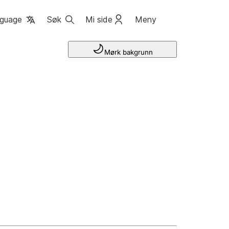
guage
Søk
Mi side
Meny
Mørk bakgrunn