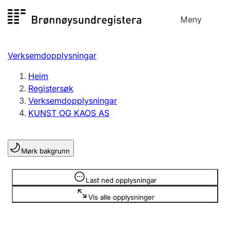
Hopp
Meny
Registersøk
til
Søk
Velg språk
innhald
Verksemdopplysningar
Aksjeselskap
Registrere, endre, slette
Heim
Registersøk
Verksemdopplysningar
Enkeltpersonføretak
KUNST OG KAOS AS
Registrere, endre, slette
Mørk bakgrunn
Lag og foreining
Registrere, endre, slette
Opplysninger er skjult
Last ned opplysningar
Vis alle opplysninger
Fleire organisasjonsformer