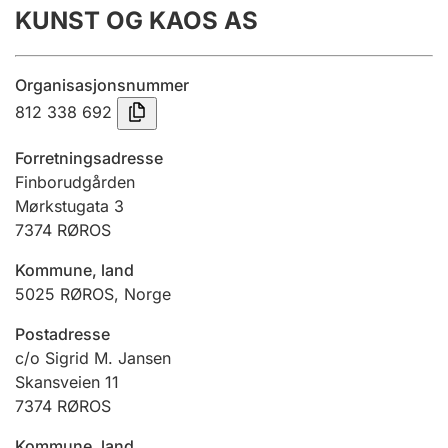
KUNST OG KAOS AS
Årsrekneskap
Innsending og forseinkingsgebyr
Organisasjonsnummer
812 338 692
Tinglysing
Forretningsadresse
Finborudgården
Mørkstugata 3
Jeger
7374
RØROS
Betaling og jegeravgiftskort
Kommune, land
5025
RØROS
,
Norge
Ektepaktrettleiaren
Postadresse
c/o Sigrid M. Jansen
Skansveien 11
Andre tema
7374
RØROS
Kommune, land