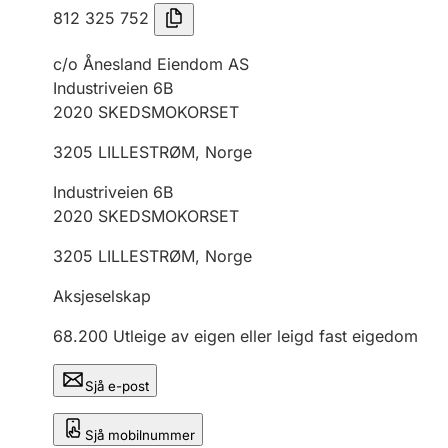
812 325 752
c/o Ånesland Eiendom AS
Industriveien 6B
2020
SKEDSMOKORSET
3205
LILLESTRØM
,
Norge
Industriveien 6B
2020
SKEDSMOKORSET
3205
LILLESTRØM
,
Norge
Aksjeselskap
68.200
Utleige av eigen eller leigd fast eigedom
Sjå e-post
Sjå mobilnummer