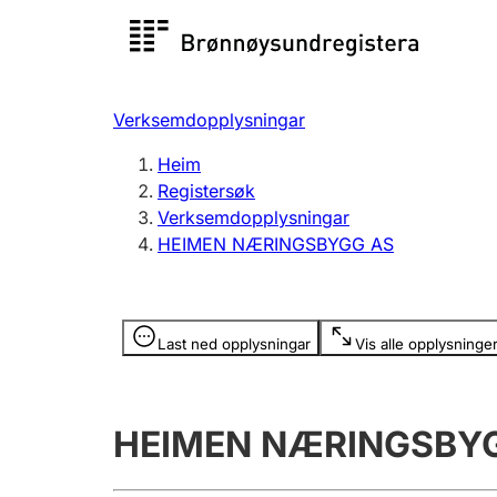
Registersøk
Aksjesel
Registrer
Verksemdopplysningar
Lag og foreining
Fleire
Heim
Registrere, endre, slette
organisa
Registersøk
Verksemdopplysningar
HEIMEN NÆRINGSBYGG AS
Tinglysing
Jeger
Betaling 
Opplysninger er skjult
Last ned opplysningar
Vis alle opplysninge
Andre tema
HEIMEN NÆRINGSBY