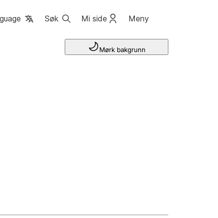
guage
Søk
Mi side
Meny
Mørk bakgrunn