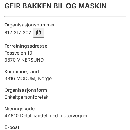
GEIR BAKKEN BIL OG MASKIN
Årsrekneskap
Innsending og forseinkingsgebyr
Organisasjonsnummer
812 317 202
Tinglysing
Forretningsadresse
Fossveien 10
3370
VIKERSUND
Jeger
Betaling og jegeravgiftskort
Kommune, land
3316
MODUM
,
Norge
Ektepaktrettleiaren
Organisasjonsform
Enkeltpersonforetak
Næringskode
Andre tema
47.810
Detaljhandel med motorvogner
E-post