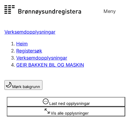
Hopp
Meny
Registersøk
til
Søk
Velg språk
innhald
Verksemdopplysningar
Aksjeselskap
Registrere, endre, slette
Heim
Registersøk
Verksemdopplysningar
Enkeltpersonføretak
GEIR BAKKEN BIL OG MASKIN
Registrere, endre, slette
Mørk bakgrunn
Lag og foreining
Registrere, endre, slette
Opplysninger er skjult
Last ned opplysningar
Vis alle opplysninger
Fleire organisasjonsformer