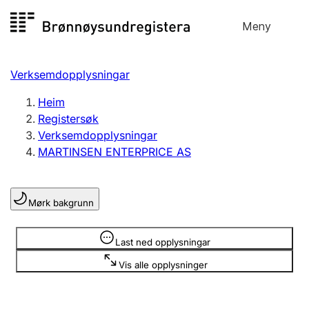
Hopp
Meny
Registersøk
til
Søk
Velg språk
innhald
Verksemdopplysningar
Aksjeselskap
Registrere, endre, slette
Heim
Registersøk
Verksemdopplysningar
Enkeltpersonføretak
MARTINSEN ENTERPRICE AS
Registrere, endre, slette
Mørk bakgrunn
Lag og foreining
Registrere, endre, slette
Opplysninger er skjult
Last ned opplysningar
Vis alle opplysninger
Fleire organisasjonsformer