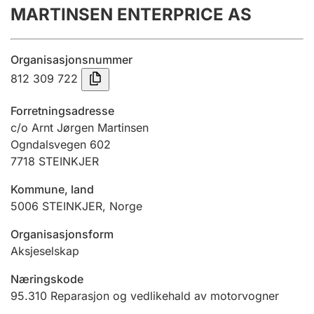
MARTINSEN ENTERPRICE AS
Årsrekneskap
Innsending og forseinkingsgebyr
Organisasjonsnummer
812 309 722
Tinglysing
Forretningsadresse
c/o Arnt Jørgen Martinsen
Ogndalsvegen 602
Jeger
7718
STEINKJER
Betaling og jegeravgiftskort
Kommune, land
5006
STEINKJER
,
Norge
Ektepaktrettleiaren
Organisasjonsform
Aksjeselskap
Andre tema
Næringskode
95.310
Reparasjon og vedlikehald av motorvogner