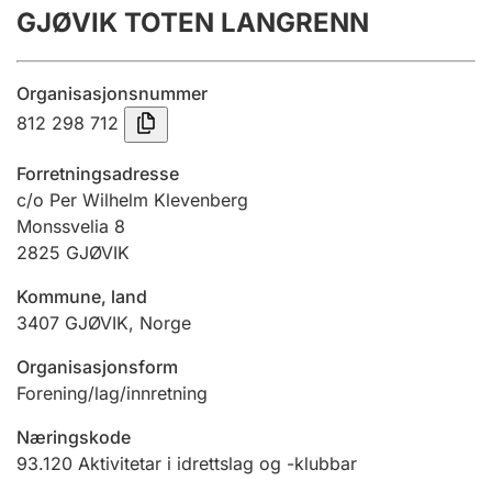
GJØVIK TOTEN LANGRENN
Årsrekneskap
Innsending og forseinkingsgebyr
Organisasjonsnummer
812 298 712
Tinglysing
Forretningsadresse
c/o Per Wilhelm Klevenberg
Monssvelia 8
Jeger
2825
GJØVIK
Betaling og jegeravgiftskort
Kommune, land
3407
GJØVIK
,
Norge
Ektepaktrettleiaren
Organisasjonsform
Forening/lag/innretning
Andre tema
Næringskode
93.120
Aktivitetar i idrettslag og -klubbar