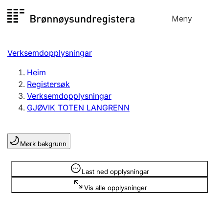
Hopp
Meny
Registersøk
til
Søk
Velg språk
innhald
Verksemdopplysningar
Aksjeselskap
Registrere, endre, slette
Heim
Registersøk
Verksemdopplysningar
Enkeltpersonføretak
GJØVIK TOTEN LANGRENN
Registrere, endre, slette
Mørk bakgrunn
Lag og foreining
Registrere, endre, slette
Opplysninger er skjult
Last ned opplysningar
Vis alle opplysninger
Fleire organisasjonsformer