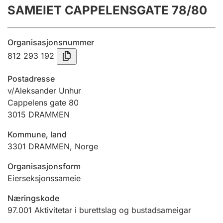
SAMEIET CAPPELENSGATE 78/80
Årsrekneskap
Innsending og forseinkingsgebyr
Organisasjonsnummer
812 293 192
Tinglysing
Postadresse
v/Aleksander Unhur
Cappelens gate 80
Jeger
3015
DRAMMEN
Betaling og jegeravgiftskort
Kommune, land
3301
DRAMMEN
,
Norge
Ektepaktrettleiaren
Organisasjonsform
Eierseksjonssameie
Andre tema
Næringskode
97.001
Aktivitetar i burettslag og bustadsameigar