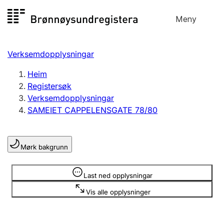
Hopp
Meny
Registersøk
til
Søk
Velg språk
innhald
Verksemdopplysningar
Aksjeselskap
Registrere, endre, slette
Heim
Registersøk
Verksemdopplysningar
Enkeltpersonføretak
SAMEIET CAPPELENSGATE 78/80
Registrere, endre, slette
Mørk bakgrunn
Lag og foreining
Registrere, endre, slette
Opplysninger er skjult
Last ned opplysningar
Vis alle opplysninger
Fleire organisasjonsformer