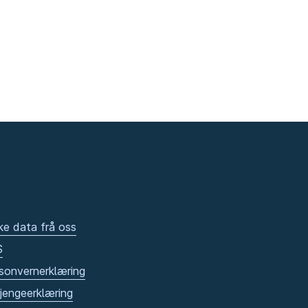
ke data frå oss
S
sonvernerklæring
gjengeerklæring