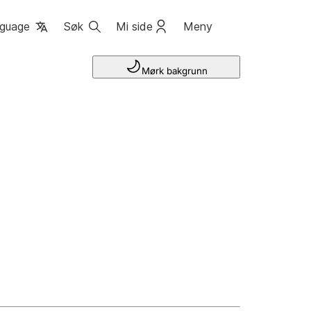
guage
Søk
Mi side
Meny
Mørk bakgrunn