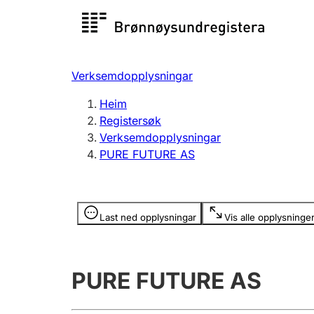
Registersøk
Aksjesel
Registrer
Verksemdopplysningar
Lag og foreining
Fleire
Heim
Registrere, endre, slette
organisa
Registersøk
Verksemdopplysningar
PURE FUTURE AS
Tinglysing
Jeger
Betaling 
Opplysninger er skjult
Last ned opplysningar
Vis alle opplysninge
Andre tema
PURE FUTURE AS