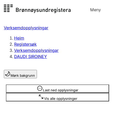
Hopp
Meny
Registersøk
til
Søk
Velg språk
innhald
Verksemdopplysningar
Aksjeselskap
Registrere, endre, slette
Heim
Registersøk
Verksemdopplysningar
Enkeltpersonføretak
DAUDI SIROINEY
Registrere, endre, slette
Mørk bakgrunn
Lag og foreining
Registrere, endre, slette
Opplysninger er skjult
Last ned opplysningar
Vis alle opplysninger
Fleire organisasjonsformer