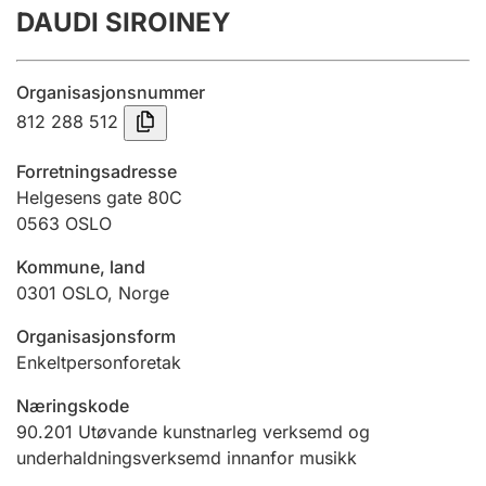
DAUDI SIROINEY
Årsrekneskap
Innsending og forseinkingsgebyr
Organisasjonsnummer
812 288 512
Tinglysing
Forretningsadresse
Helgesens gate 80C
0563
OSLO
Jeger
Betaling og jegeravgiftskort
Kommune, land
0301
OSLO
,
Norge
Ektepaktrettleiaren
Organisasjonsform
Enkeltpersonforetak
Næringskode
Andre tema
90.201
Utøvande kunstnarleg verksemd og
underhaldningsverksemd innanfor musikk