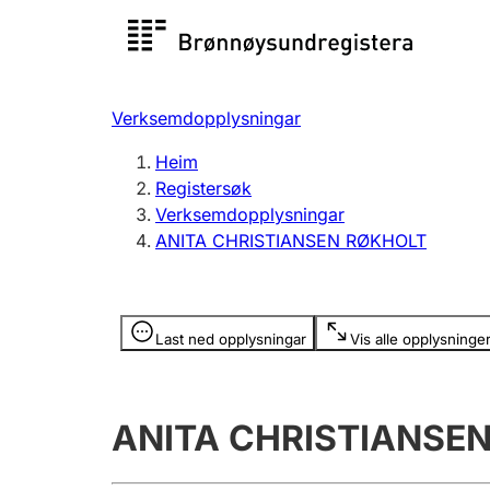
Registersøk
Aksjesel
Registrer
Verksemdopplysningar
Lag og foreining
Fleire
Heim
Registrere, endre, slette
organisa
Registersøk
Verksemdopplysningar
ANITA CHRISTIANSEN RØKHOLT
Tinglysing
Jeger
Betaling 
Opplysninger er skjult
Last ned opplysningar
Vis alle opplysninge
Andre tema
ANITA CHRISTIANSE