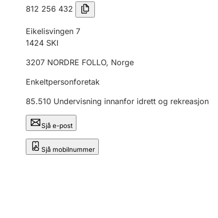
812 256 432
Eikelisvingen 7
1424
SKI
3207
NORDRE FOLLO
,
Norge
Enkeltpersonforetak
85.510
Undervisning innanfor idrett og rekreasjon
Sjå e-post
Sjå mobilnummer