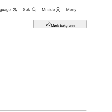
guage
Søk
Mi side
Meny
Mørk bakgrunn