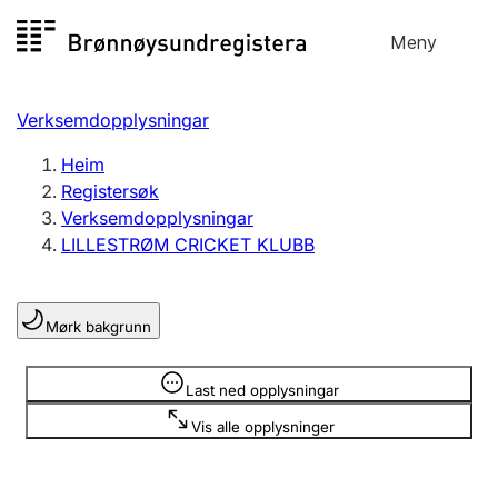
Hopp
Meny
Registersøk
til
Søk
Velg språk
innhald
Verksemdopplysningar
Aksjeselskap
Registrere, endre, slette
Heim
Registersøk
Verksemdopplysningar
Enkeltpersonføretak
LILLESTRØM CRICKET KLUBB
Registrere, endre, slette
Mørk bakgrunn
Lag og foreining
Registrere, endre, slette
Opplysninger er skjult
Last ned opplysningar
Vis alle opplysninger
Fleire organisasjonsformer