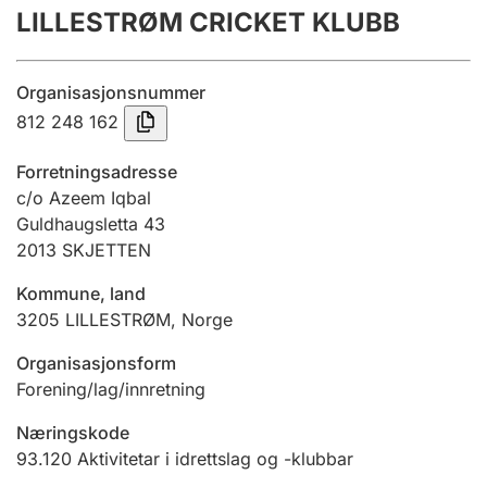
LILLESTRØM CRICKET KLUBB
Årsrekneskap
Innsending og forseinkingsgebyr
Organisasjonsnummer
812 248 162
Tinglysing
Forretningsadresse
c/o Azeem Iqbal
Guldhaugsletta 43
Jeger
2013
SKJETTEN
Betaling og jegeravgiftskort
Kommune, land
3205
LILLESTRØM
,
Norge
Ektepaktrettleiaren
Organisasjonsform
Forening/lag/innretning
Andre tema
Næringskode
93.120
Aktivitetar i idrettslag og -klubbar