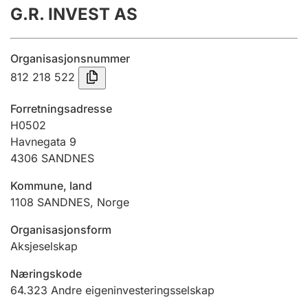
G.R. INVEST AS
Årsrekneskap
Innsending og forseinkingsgebyr
Organisasjonsnummer
812 218 522
Tinglysing
Forretningsadresse
H0502
Havnegata 9
Jeger
4306
SANDNES
Betaling og jegeravgiftskort
Kommune, land
1108
SANDNES
,
Norge
Ektepaktrettleiaren
Organisasjonsform
Aksjeselskap
Andre tema
Næringskode
64.323
Andre eigeninvesteringsselskap