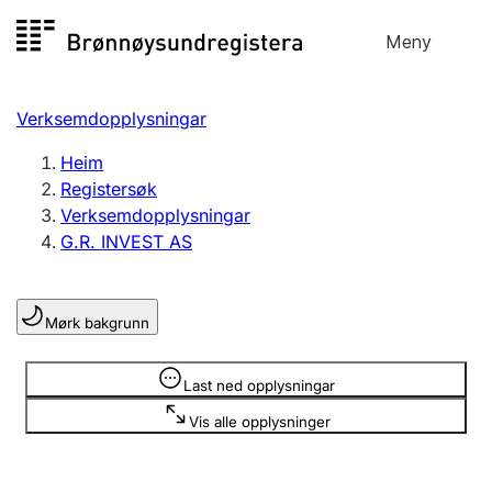
Hopp
Meny
Registersøk
til
Søk
Velg språk
innhald
Verksemdopplysningar
Aksjeselskap
Registrere, endre, slette
Heim
Registersøk
Verksemdopplysningar
Enkeltpersonføretak
G.R. INVEST AS
Registrere, endre, slette
Mørk bakgrunn
Lag og foreining
Registrere, endre, slette
Opplysninger er skjult
Last ned opplysningar
Vis alle opplysninger
Fleire organisasjonsformer