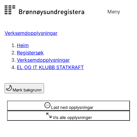
Hopp
Meny
Registersøk
til
Søk
Velg språk
innhald
Verksemdopplysningar
Aksjeselskap
Registrere, endre, slette
Heim
Registersøk
Verksemdopplysningar
Enkeltpersonføretak
EL OG IT KLUBB STATKRAFT
Registrere, endre, slette
Mørk bakgrunn
Lag og foreining
Registrere, endre, slette
Opplysninger er skjult
Last ned opplysningar
Vis alle opplysninger
Fleire organisasjonsformer