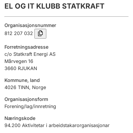
EL OG IT KLUBB STATKRAFT
Årsrekneskap
Innsending og forseinkingsgebyr
Organisasjonsnummer
812 207 032
Tinglysing
Forretningsadresse
c/o Statkraft Energi AS
Mårvegen 16
Jeger
3660
RJUKAN
Betaling og jegeravgiftskort
Kommune, land
4026
TINN
,
Norge
Ektepaktrettleiaren
Organisasjonsform
Forening/lag/innretning
Andre tema
Næringskode
94.200
Aktivitetar i arbeidstakarorganisasjonar