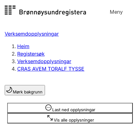
Hopp
Meny
Registersøk
til
Søk
Velg språk
innhald
Verksemdopplysningar
Aksjeselskap
Registrere, endre, slette
Heim
Registersøk
Verksemdopplysningar
Enkeltpersonføretak
CRAS AVEM TORALF TYSSE
Registrere, endre, slette
Mørk bakgrunn
Lag og foreining
Registrere, endre, slette
Opplysninger er skjult
Last ned opplysningar
Vis alle opplysninger
Fleire organisasjonsformer