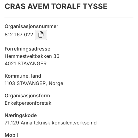
CRAS AVEM TORALF TYSSE
Årsrekneskap
Innsending og forseinkingsgebyr
Organisasjonsnummer
812 167 022
Tinglysing
Forretningsadresse
Hemmestveitbakken 36
4021
STAVANGER
Jeger
Betaling og jegeravgiftskort
Kommune, land
1103
STAVANGER
,
Norge
Ektepaktrettleiaren
Organisasjonsform
Enkeltpersonforetak
Næringskode
Andre tema
71.129
Anna teknisk konsulentverksemd
Mobil