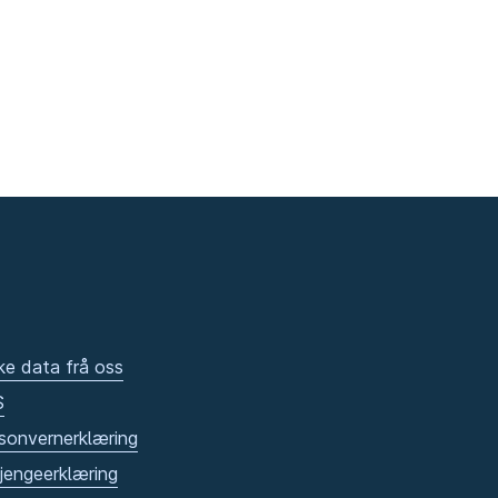
ke data frå oss
S
sonvernerklæring
gjengeerklæring