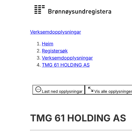
Registersøk
Aksjesel
Registrer
Verksemdopplysningar
Lag og foreining
Fleire
Heim
Registrere, endre, slette
organisa
Registersøk
Verksemdopplysningar
TMG 61 HOLDING AS
Tinglysing
Jeger
Betaling 
Opplysninger er skjult
Last ned opplysningar
Vis alle opplysninge
Andre tema
TMG 61 HOLDING AS