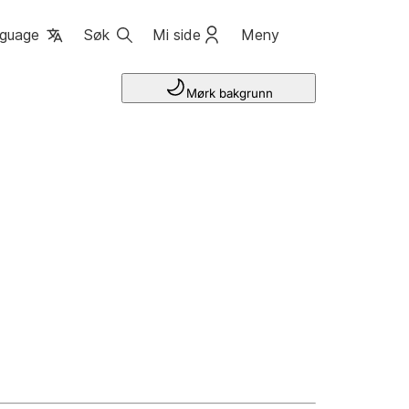
guage
Søk
Mi side
Meny
Mørk bakgrunn