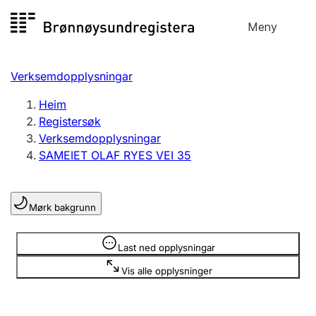
Hopp
Meny
Registersøk
til
Søk
Velg språk
innhald
Verksemdopplysningar
Aksjeselskap
Registrere, endre, slette
Heim
Registersøk
Verksemdopplysningar
Enkeltpersonføretak
SAMEIET OLAF RYES VEI 35
Registrere, endre, slette
Mørk bakgrunn
Lag og foreining
Registrere, endre, slette
Opplysninger er skjult
Last ned opplysningar
Vis alle opplysninger
Fleire organisasjonsformer