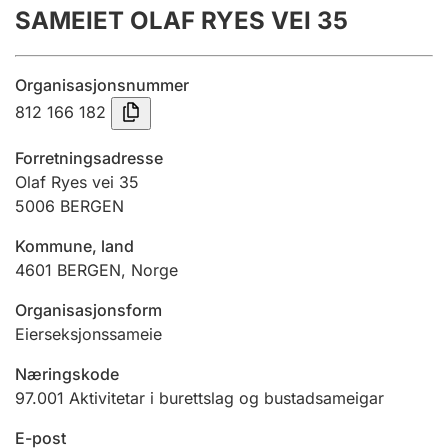
SAMEIET OLAF RYES VEI 35
Årsrekneskap
Innsending og forseinkingsgebyr
Organisasjonsnummer
812 166 182
Tinglysing
Forretningsadresse
Olaf Ryes vei 35
5006
BERGEN
Jeger
Betaling og jegeravgiftskort
Kommune, land
4601
BERGEN
,
Norge
Ektepaktrettleiaren
Organisasjonsform
Eierseksjonssameie
Næringskode
Andre tema
97.001
Aktivitetar i burettslag og bustadsameigar
E-post