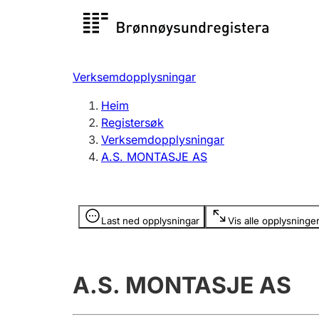
Registersøk
Aksjesel
Registrer
Verksemdopplysningar
Lag og foreining
Fleire
Heim
Registrere, endre, slette
organisa
Registersøk
Verksemdopplysningar
A.S. MONTASJE AS
Tinglysing
Jeger
Betaling 
Opplysninger er skjult
Last ned opplysningar
Vis alle opplysninge
Andre tema
A.S. MONTASJE AS