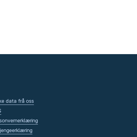
ke data frå oss
S
sonvernerklæring
gjengeerklæring