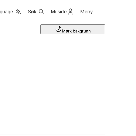
guage
Søk
Mi side
Meny
Mørk bakgrunn