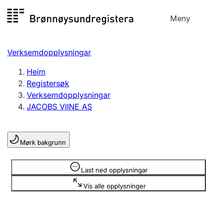
Hopp
Meny
Registersøk
til
Søk
Velg språk
innhald
Verksemdopplysningar
Aksjeselskap
Registrere, endre, slette
Heim
Registersøk
Verksemdopplysningar
Enkeltpersonføretak
JACOBS VIINE AS
Registrere, endre, slette
Mørk bakgrunn
Lag og foreining
Registrere, endre, slette
Opplysninger er skjult
Last ned opplysningar
Vis alle opplysninger
Fleire organisasjonsformer