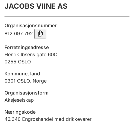
JACOBS VIINE AS
Årsrekneskap
Innsending og forseinkingsgebyr
Organisasjonsnummer
812 097 792
Tinglysing
Forretningsadresse
Henrik Ibsens gate 60C
0255
OSLO
Jeger
Betaling og jegeravgiftskort
Kommune, land
0301
OSLO
,
Norge
Ektepaktrettleiaren
Organisasjonsform
Aksjeselskap
Næringskode
Andre tema
46.340
Engroshandel med drikkevarer