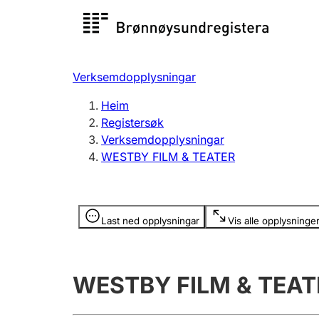
Registersøk
Aksjesel
Registrer
Verksemdopplysningar
Lag og foreining
Fleire
Heim
Registrere, endre, slette
organisa
Registersøk
Verksemdopplysningar
WESTBY FILM & TEATER
Tinglysing
Jeger
Betaling 
Opplysninger er skjult
Last ned opplysningar
Vis alle opplysninge
Andre tema
WESTBY FILM & TEAT