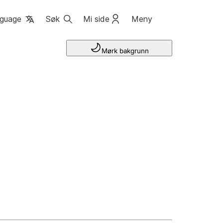
guage
Søk
Mi side
Meny
Mørk bakgrunn