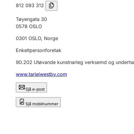
812 093 312
Tøyengata 30
0578
OSLO
0301
OSLO
,
Norge
Enkeltpersonforetak
90.202
Utøvande kunstnarleg verksemd og underha
www.tarjeiwestby.com
Sjå e-post
Sjå mobilnummer