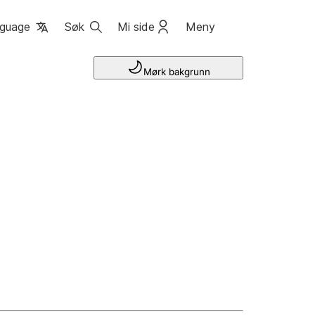
guage
Søk
Mi side
Meny
Mørk bakgrunn