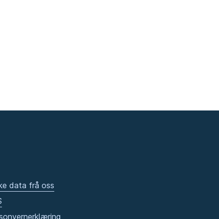
ke data frå oss
S
sonvernerklæring