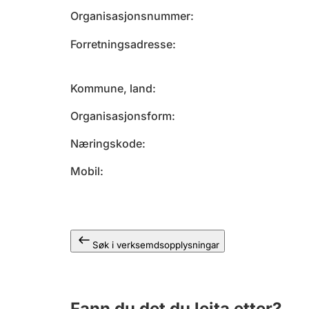
Organisasjonsnummer
Forretningsadresse
Kommune, land
Organisasjonsform
Næringskode
Mobil
Søk i verksemdsopplysningar
Fann du det du leita etter?