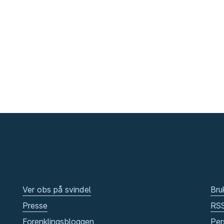
Ver obs på svindel
Bru
Presse
RS
Forenklingsbloggen
Per