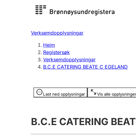
Registersøk
Aksjesel
Registrer
Verksemdopplysningar
Lag og foreining
Fleire
Heim
Registrere, endre, slette
organisa
Registersøk
Verksemdopplysningar
B.C.E CATERING BEATE C EGELAND
Tinglysing
Jeger
Betaling 
Opplysninger er skjult
Last ned opplysningar
Vis alle opplysninge
Andre tema
B.C.E CATERING BEA