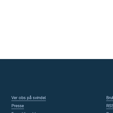
Ver obs på svindel
Bru
Presse
RS