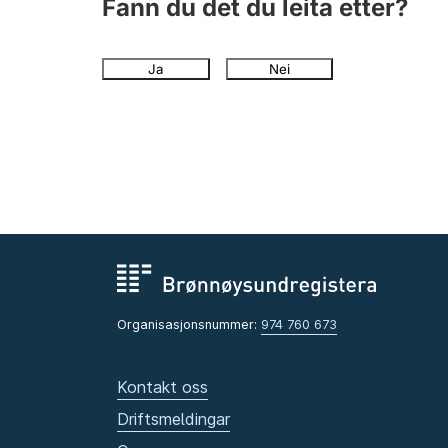
Fann du det du leita etter?
Ja
Nei
Organisasjonsnummer:
974 760 673
Kontakt oss
Driftsmeldingar