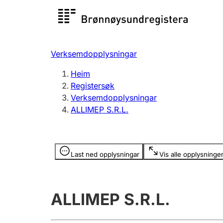
Registersøk
Aksjesel
Registrer
Verksemdopplysningar
Lag og foreining
Fleire
Heim
Registrere, endre, slette
organisa
Registersøk
Verksemdopplysningar
ALLIMEP S.R.L.
Tinglysing
Jeger
Betaling 
Opplysninger er skjult
Last ned opplysningar
Vis alle opplysninge
Andre tema
ALLIMEP S.R.L.