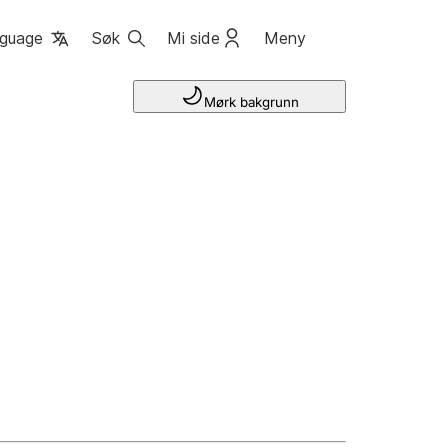
guage
Søk
Mi side
Meny
Mørk bakgrunn