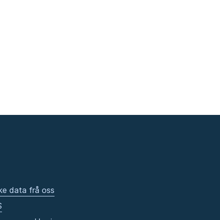
ke data frå oss
S