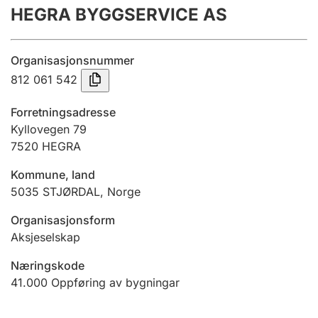
HEGRA BYGGSERVICE AS
Årsrekneskap
Innsending og forseinkingsgebyr
Organisasjonsnummer
812 061 542
Tinglysing
Forretningsadresse
Kyllovegen 79
7520
HEGRA
Jeger
Betaling og jegeravgiftskort
Kommune, land
5035
STJØRDAL
,
Norge
Ektepaktrettleiaren
Organisasjonsform
Aksjeselskap
Næringskode
Andre tema
41.000
Oppføring av bygningar