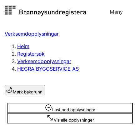
Hopp
Meny
Registersøk
til
Søk
Velg språk
innhald
Verksemdopplysningar
Aksjeselskap
Registrere, endre, slette
Heim
Registersøk
Verksemdopplysningar
Enkeltpersonføretak
HEGRA BYGGSERVICE AS
Registrere, endre, slette
Mørk bakgrunn
Lag og foreining
Registrere, endre, slette
Opplysninger er skjult
Last ned opplysningar
Vis alle opplysninger
Fleire organisasjonsformer