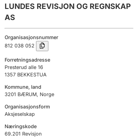
LUNDES REVISJON OG REGNSKAP
Årsrekneskap
AS
Innsending og forseinkingsgebyr
Organisasjonsnummer
Tinglysing
812 038 052
Forretningsadresse
Jeger
Presterud alle 16
Betaling og jegeravgiftskort
1357
BEKKESTUA
Kommune, land
3201
BÆRUM
,
Norge
Ektepaktrettleiaren
Organisasjonsform
Aksjeselskap
Andre tema
Næringskode
69.201
Revisjon