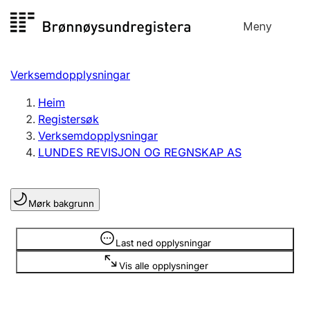
Hopp
Meny
Registersøk
til
Søk
Velg språk
innhald
Verksemdopplysningar
Aksjeselskap
Registrere, endre, slette
Heim
Registersøk
Verksemdopplysningar
Enkeltpersonføretak
LUNDES REVISJON OG REGNSKAP AS
Registrere, endre, slette
Mørk bakgrunn
Lag og foreining
Registrere, endre, slette
Opplysninger er skjult
Last ned opplysningar
Vis alle opplysninger
Fleire organisasjonsformer