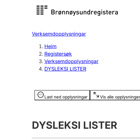
Registersøk
Aksjesel
Registrer
Verksemdopplysningar
Lag og foreining
Fleire
Heim
Registrere, endre, slette
organisa
Registersøk
Verksemdopplysningar
DYSLEKSI LISTER
Tinglysing
Jeger
Betaling 
Opplysninger er skjult
Last ned opplysningar
Vis alle opplysninge
Andre tema
DYSLEKSI LISTER