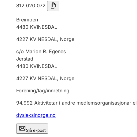
812 020 072
Breimoen
4480
KVINESDAL
4227
KVINESDAL
,
Norge
c/o Marion R. Egenes
Jerstad
4480
KVINESDAL
4227
KVINESDAL
,
Norge
Forening/lag/innretning
94.992
Aktivitetar i andre medlemsorganisasjonar el
dysleksinorge.no
Sjå e-post