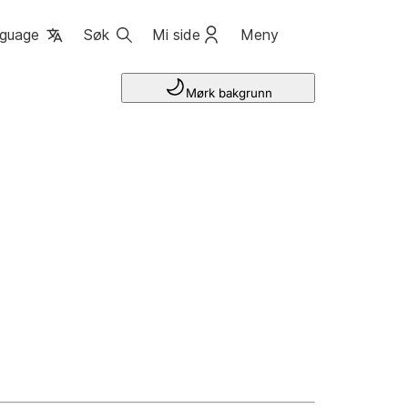
guage
Søk
Mi side
Meny
Mørk bakgrunn