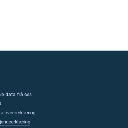
ke data frå oss
S
sonvernerklæring
gjengeerklæring