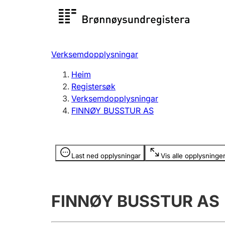
Registersøk
Aksjesel
Registrer
Verksemdopplysningar
Lag og foreining
Fleire
Heim
Registrere, endre, slette
organisa
Registersøk
Verksemdopplysningar
FINNØY BUSSTUR AS
Tinglysing
Jeger
Betaling 
Opplysninger er skjult
Last ned opplysningar
Vis alle opplysninge
Andre tema
FINNØY BUSSTUR AS