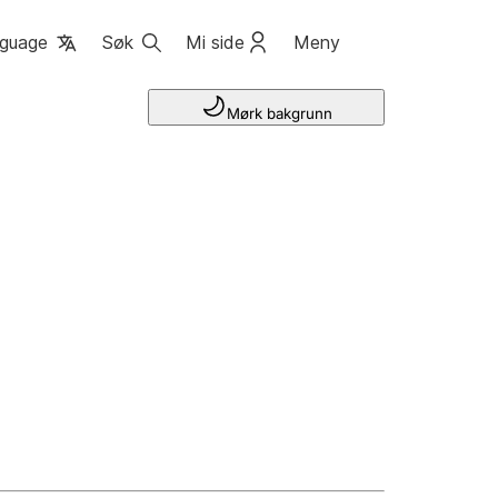
guage
Søk
Mi side
Meny
Mørk bakgrunn