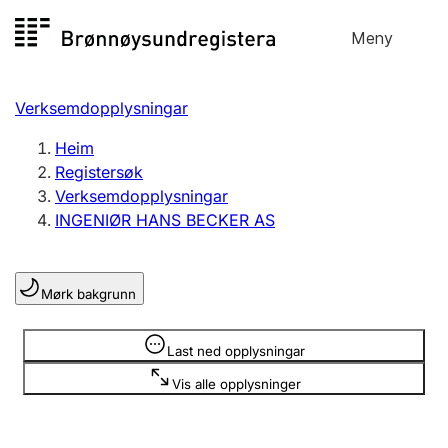
Hopp
Meny
Registersøk
til
Søk
Velg språk
innhald
Verksemdopplysningar
Aksjeselskap
Registrere, endre, slette
Heim
Registersøk
Verksemdopplysningar
Enkeltpersonføretak
INGENIØR HANS BECKER AS
Registrere, endre, slette
Mørk bakgrunn
Lag og foreining
Registrere, endre, slette
Opplysninger er skjult
Last ned opplysningar
Vis alle opplysninger
Fleire organisasjonsformer