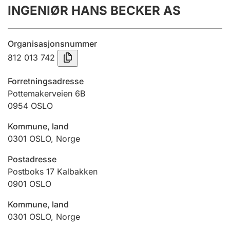
INGENIØR HANS BECKER AS
Årsrekneskap
Innsending og forseinkingsgebyr
Organisasjonsnummer
812 013 742
Tinglysing
Forretningsadresse
Pottemakerveien 6B
0954
OSLO
Jeger
Betaling og jegeravgiftskort
Kommune, land
0301
OSLO
,
Norge
Ektepaktrettleiaren
Postadresse
Postboks 17 Kalbakken
0901
OSLO
Andre tema
Kommune, land
0301
OSLO
,
Norge