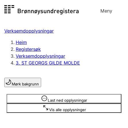
Hopp
Meny
Registersøk
til
Søk
Velg språk
innhald
Verksemdopplysningar
Aksjeselskap
Registrere, endre, slette
Heim
Registersøk
Verksemdopplysningar
Enkeltpersonføretak
3. ST GEORGS GILDE MOLDE
Registrere, endre, slette
Mørk bakgrunn
Lag og foreining
Registrere, endre, slette
Opplysninger er skjult
Last ned opplysningar
Vis alle opplysninger
Fleire organisasjonsformer