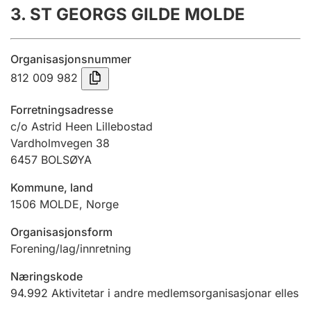
3. ST GEORGS GILDE MOLDE
Årsrekneskap
Innsending og forseinkingsgebyr
Organisasjonsnummer
812 009 982
Tinglysing
Forretningsadresse
c/o Astrid Heen Lillebostad
Vardholmvegen 38
Jeger
6457
BOLSØYA
Betaling og jegeravgiftskort
Kommune, land
1506
MOLDE
,
Norge
Ektepaktrettleiaren
Organisasjonsform
Forening/lag/innretning
Andre tema
Næringskode
94.992
Aktivitetar i andre medlemsorganisasjonar elles