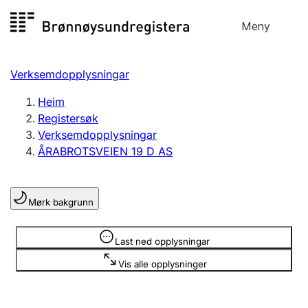
Hopp
Meny
Registersøk
til
Søk
Velg språk
innhald
Verksemdopplysningar
Aksjeselskap
Registrere, endre, slette
Heim
Registersøk
Verksemdopplysningar
Enkeltpersonføretak
ÅRABROTSVEIEN 19 D AS
Registrere, endre, slette
Mørk bakgrunn
Lag og foreining
Registrere, endre, slette
Opplysninger er skjult
Last ned opplysningar
Vis alle opplysninger
Fleire organisasjonsformer