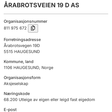
ÅRABROTSVEIEN 19 D AS
Årsrekneskap
Innsending og forseinkingsgebyr
Organisasjonsnummer
811 975 672
Tinglysing
Forretningsadresse
Årabrotsvegen 19D
5515
HAUGESUND
Jeger
Betaling og jegeravgiftskort
Kommune, land
1106
HAUGESUND
,
Norge
Ektepaktrettleiaren
Organisasjonsform
Aksjeselskap
Næringskode
Andre tema
68.200
Utleige av eigen eller leigd fast eigedom
E-post