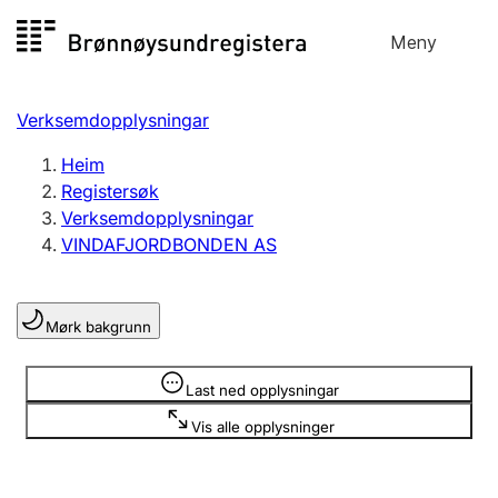
Hopp
Meny
Registersøk
til
Søk
Velg språk
innhald
Verksemdopplysningar
Aksjeselskap
Registrere, endre, slette
Heim
Registersøk
Verksemdopplysningar
Enkeltpersonføretak
VINDAFJORDBONDEN AS
Registrere, endre, slette
Mørk bakgrunn
Lag og foreining
Registrere, endre, slette
Opplysninger er skjult
Last ned opplysningar
Vis alle opplysninger
Fleire organisasjonsformer