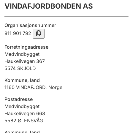
VINDAFJORDBONDEN AS
Årsrekneskap
Innsending og forseinkingsgebyr
Organisasjonsnummer
811 901 792
Tinglysing
Forretningsadresse
Medvindbygget
Haukelivegen 367
Jeger
5574
SKJOLD
Betaling og jegeravgiftskort
Kommune, land
1160
VINDAFJORD
,
Norge
Ektepaktrettleiaren
Postadresse
Medvindbygget
Haukelivegen 668
Andre tema
5582
ØLENSVÅG
Kommune, land