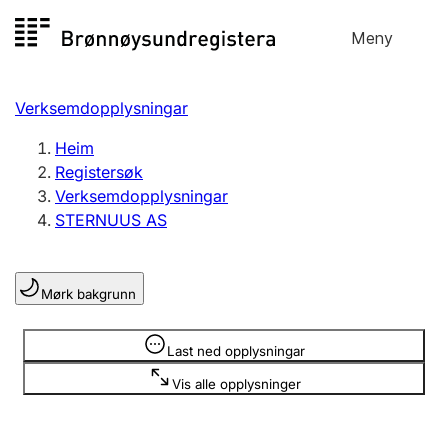
Hopp
Meny
Registersøk
til
Søk
Velg språk
innhald
Verksemdopplysningar
Aksjeselskap
Registrere, endre, slette
Heim
Registersøk
Verksemdopplysningar
Enkeltpersonføretak
STERNUUS AS
Registrere, endre, slette
Mørk bakgrunn
Lag og foreining
Registrere, endre, slette
Opplysninger er skjult
Last ned opplysningar
Vis alle opplysninger
Fleire organisasjonsformer