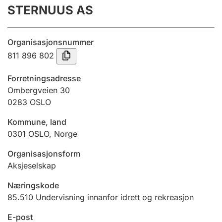
STERNUUS AS
Årsrekneskap
Innsending og forseinkingsgebyr
Organisasjonsnummer
811 896 802
Tinglysing
Forretningsadresse
Ombergveien 30
0283
OSLO
Jeger
Betaling og jegeravgiftskort
Kommune, land
0301
OSLO
,
Norge
Ektepaktrettleiaren
Organisasjonsform
Aksjeselskap
Næringskode
Andre tema
85.510
Undervisning innanfor idrett og rekreasjon
E-post