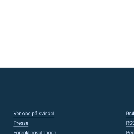
Ver obs på svindel
Bru
Presse
RS
Forenklingsbloggen
Per