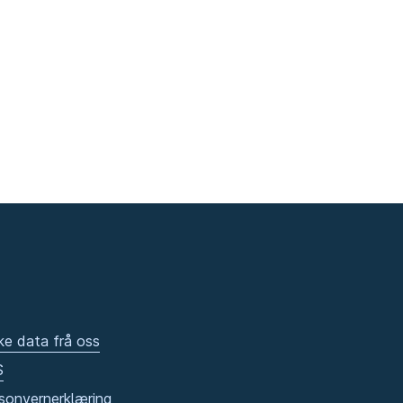
ke data frå oss
S
sonvernerklæring