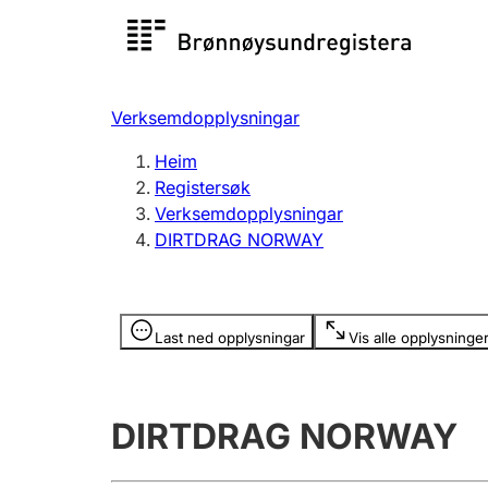
Registersøk
Aksjesel
Registrer
Verksemdopplysningar
Lag og foreining
Fleire
Heim
Registrere, endre, slette
organisa
Registersøk
Verksemdopplysningar
DIRTDRAG NORWAY
Tinglysing
Jeger
Betaling 
Opplysninger er skjult
Last ned opplysningar
Vis alle opplysninge
Andre tema
DIRTDRAG NORWAY