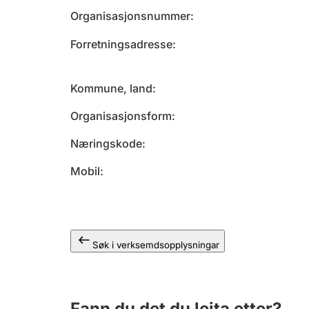
Organisasjonsnummer
Forretningsadresse
Kommune, land
Organisasjonsform
Næringskode
Mobil
Søk i verksemdsopplysningar
Fann du det du leita etter?