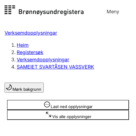
Hopp
Meny
Registersøk
til
Søk
Velg språk
innhald
Verksemdopplysningar
Aksjeselskap
Registrere, endre, slette
Heim
Registersøk
Verksemdopplysningar
Enkeltpersonføretak
SAMEIET SVARTÅSEN VASSVERK
Registrere, endre, slette
Mørk bakgrunn
Lag og foreining
Registrere, endre, slette
Opplysninger er skjult
Last ned opplysningar
Vis alle opplysninger
Fleire organisasjonsformer