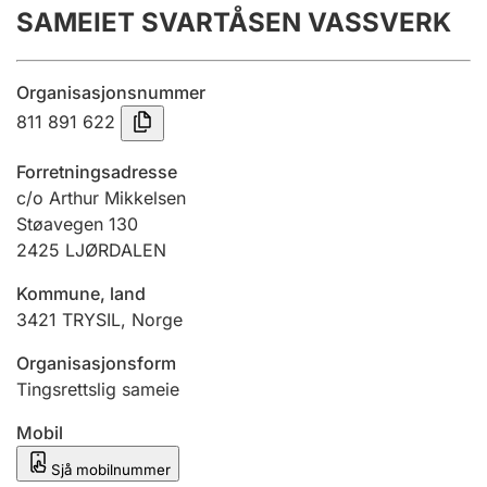
SAMEIET SVARTÅSEN VASSVERK
Årsrekneskap
Innsending og forseinkingsgebyr
Organisasjonsnummer
811 891 622
Tinglysing
Forretningsadresse
c/o Arthur Mikkelsen
Støavegen 130
Jeger
2425
LJØRDALEN
Betaling og jegeravgiftskort
Kommune, land
3421
TRYSIL
,
Norge
Ektepaktrettleiaren
Organisasjonsform
Tingsrettslig sameie
Andre tema
Mobil
Sjå mobilnummer