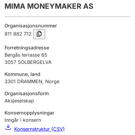
MIMA MONEYMAKER AS
Årsrekneskap
Innsending og forseinkingsgebyr
Organisasjonsnummer
811 882 712
Tinglysing
Forretningsadresse
Bergås terrasse 65
3057
SOLBERGELVA
Jeger
Betaling og jegeravgiftskort
Kommune, land
3301
DRAMMEN
,
Norge
Ektepaktrettleiaren
Organisasjonsform
Aksjeselskap
Konsernopplysningar
Andre tema
Inngår i konsern
Konsernstruktur (CSV)