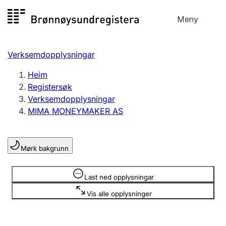
Hopp
Meny
Registersøk
til
Søk
Velg språk
innhald
Verksemdopplysningar
Aksjeselskap
Registrere, endre, slette
Heim
Registersøk
Verksemdopplysningar
Enkeltpersonføretak
MIMA MONEYMAKER AS
Registrere, endre, slette
Mørk bakgrunn
Lag og foreining
Registrere, endre, slette
Opplysninger er skjult
Last ned opplysningar
Vis alle opplysninger
Fleire organisasjonsformer