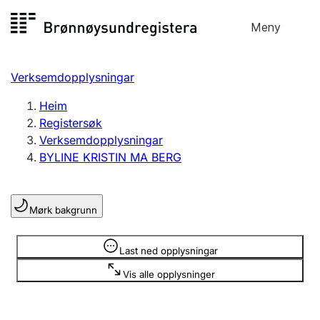
Hopp
Meny
Registersøk
til
Søk
Velg språk
innhald
Verksemdopplysningar
Aksjeselskap
Registrere, endre, slette
Heim
Registersøk
Verksemdopplysningar
Enkeltpersonføretak
BYLINE KRISTIN MA BERG
Registrere, endre, slette
Mørk bakgrunn
Lag og foreining
Registrere, endre, slette
Opplysninger er skjult
Last ned opplysningar
Vis alle opplysninger
Fleire organisasjonsformer