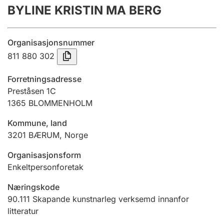
BYLINE KRISTIN MA BERG
Årsrekneskap
Innsending og forseinkingsgebyr
Organisasjonsnummer
811 880 302
Tinglysing
Forretningsadresse
Preståsen 1C
1365
BLOMMENHOLM
Jeger
Betaling og jegeravgiftskort
Kommune, land
3201
BÆRUM
,
Norge
Ektepaktrettleiaren
Organisasjonsform
Enkeltpersonforetak
Næringskode
Andre tema
90.111
Skapande kunstnarleg verksemd innanfor
litteratur