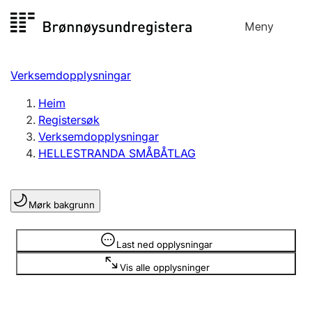
Hopp
Meny
Registersøk
til
Søk
Velg språk
innhald
Verksemdopplysningar
Aksjeselskap
Registrere, endre, slette
Heim
Registersøk
Verksemdopplysningar
Enkeltpersonføretak
HELLESTRANDA SMÅBÅTLAG
Registrere, endre, slette
Mørk bakgrunn
Lag og foreining
Registrere, endre, slette
Opplysninger er skjult
Last ned opplysningar
Vis alle opplysninger
Fleire organisasjonsformer