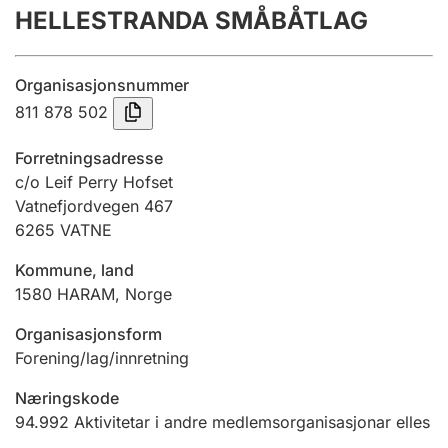
HELLESTRANDA SMÅBÅTLAG
Årsrekneskap
Innsending og forseinkingsgebyr
Organisasjonsnummer
811 878 502
Tinglysing
Forretningsadresse
c/o Leif Perry Hofset
Vatnefjordvegen 467
Jeger
6265
VATNE
Betaling og jegeravgiftskort
Kommune, land
1580
HARAM
,
Norge
Ektepaktrettleiaren
Organisasjonsform
Forening/lag/innretning
Andre tema
Næringskode
94.992
Aktivitetar i andre medlemsorganisasjonar elles