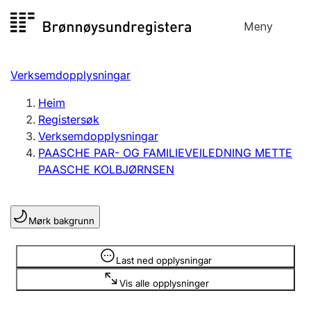
Hopp
Meny
Registersøk
til
Søk
Velg språk
innhald
Verksemdopplysningar
Aksjeselskap
Registrere, endre, slette
Heim
Registersøk
Verksemdopplysningar
Enkeltpersonføretak
PAASCHE PAR- OG FAMILIEVEILEDNING METTE
Registrere, endre, slette
PAASCHE KOLBJØRNSEN
Lag og foreining
Mørk bakgrunn
Registrere, endre, slette
Opplysninger er skjult
Last ned opplysningar
Fleire organisasjonsformer
Vis alle opplysninger