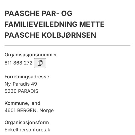
Årsrekneskap
PAASCHE PAR- OG
Innsending og forseinkingsgebyr
FAMILIEVEILEDNING METTE
PAASCHE KOLBJØRNSEN
Tinglysing
Organisasjonsnummer
811 868 272
Jeger
Betaling og jegeravgiftskort
Forretningsadresse
Ny-Paradis 49
5230
PARADIS
Ektepaktrettleiaren
Kommune, land
4601
BERGEN
,
Norge
Andre tema
Organisasjonsform
Enkeltpersonforetak