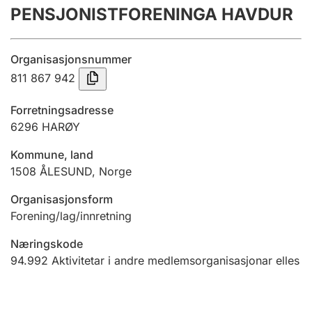
PENSJONISTFORENINGA HAVDUR
Årsrekneskap
Innsending og forseinkingsgebyr
Organisasjonsnummer
811 867 942
Tinglysing
Forretningsadresse
6296
HARØY
Jeger
Kommune, land
Betaling og jegeravgiftskort
1508
ÅLESUND
,
Norge
Organisasjonsform
Ektepaktrettleiaren
Forening/lag/innretning
Næringskode
94.992
Aktivitetar i andre medlemsorganisasjonar elles
Andre tema