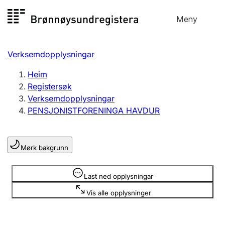
Hopp
Meny
Registersøk
til
Søk
Velg språk
innhald
Verksemdopplysningar
Aksjeselskap
Registrere, endre, slette
Heim
Registersøk
Verksemdopplysningar
Enkeltpersonføretak
PENSJONISTFORENINGA HAVDUR
Registrere, endre, slette
Mørk bakgrunn
Lag og foreining
Registrere, endre, slette
Opplysninger er skjult
Last ned opplysningar
Vis alle opplysninger
Fleire organisasjonsformer