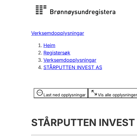
Registersøk
Aksjesel
Registrer
Verksemdopplysningar
Lag og foreining
Fleire
Heim
Registrere, endre, slette
organisa
Registersøk
Verksemdopplysningar
STÅRPUTTEN INVEST AS
Tinglysing
Jeger
Betaling 
Opplysninger er skjult
Last ned opplysningar
Vis alle opplysninge
Andre tema
STÅRPUTTEN INVEST