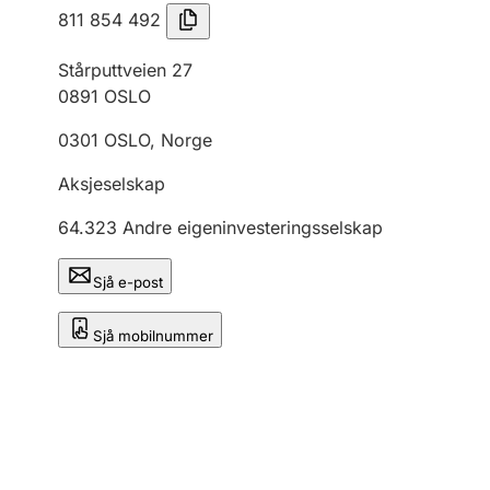
811 854 492
Stårputtveien 27
0891
OSLO
0301
OSLO
,
Norge
Aksjeselskap
64.323
Andre eigeninvesteringsselskap
Sjå e-post
Sjå mobilnummer