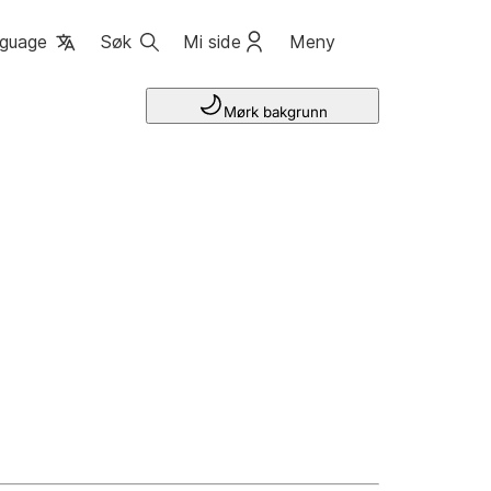
guage
Søk
Mi side
Meny
Mørk bakgrunn