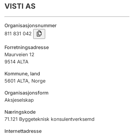
VISTI AS
Årsrekneskap
Innsending og forseinkingsgebyr
Organisasjonsnummer
811 831 042
Tinglysing
Forretningsadresse
Maurveien 12
9514
ALTA
Jeger
Betaling og jegeravgiftskort
Kommune, land
5601
ALTA
,
Norge
Ektepaktrettleiaren
Organisasjonsform
Aksjeselskap
Næringskode
Andre tema
71.121
Byggeteknisk konsulentverksemd
Internettadresse