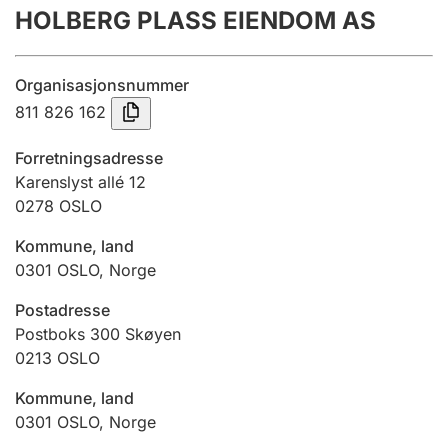
HOLBERG PLASS EIENDOM AS
Årsrekneskap
Innsending og forseinkingsgebyr
Organisasjonsnummer
811 826 162
Tinglysing
Forretningsadresse
Karenslyst allé 12
0278
OSLO
Jeger
Betaling og jegeravgiftskort
Kommune, land
0301
OSLO
,
Norge
Ektepaktrettleiaren
Postadresse
Postboks 300 Skøyen
0213
OSLO
Andre tema
Kommune, land
0301
OSLO
,
Norge