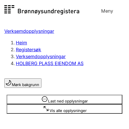
Hopp
Meny
Registersøk
til
Søk
Velg språk
innhald
Verksemdopplysningar
Aksjeselskap
Registrere, endre, slette
Heim
Registersøk
Verksemdopplysningar
Enkeltpersonføretak
HOLBERG PLASS EIENDOM AS
Registrere, endre, slette
Mørk bakgrunn
Lag og foreining
Registrere, endre, slette
Opplysninger er skjult
Last ned opplysningar
Vis alle opplysninger
Fleire organisasjonsformer