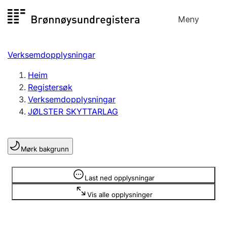
Hopp
Meny
Registersøk
til
Søk
Velg språk
innhald
Verksemdopplysningar
Aksjeselskap
Registrere, endre, slette
Heim
Registersøk
Verksemdopplysningar
Enkeltpersonføretak
JØLSTER SKYTTARLAG
Registrere, endre, slette
Mørk bakgrunn
Lag og foreining
Registrere, endre, slette
Opplysninger er skjult
Last ned opplysningar
Vis alle opplysninger
Fleire organisasjonsformer