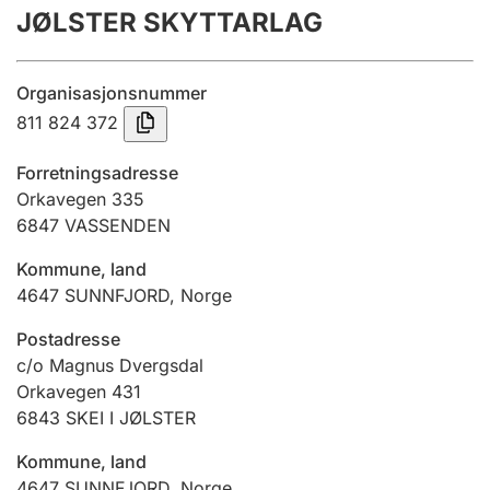
JØLSTER SKYTTARLAG
Årsrekneskap
Innsending og forseinkingsgebyr
Organisasjonsnummer
811 824 372
Tinglysing
Forretningsadresse
Orkavegen 335
6847
VASSENDEN
Jeger
Betaling og jegeravgiftskort
Kommune, land
4647
SUNNFJORD
,
Norge
Ektepaktrettleiaren
Postadresse
c/o Magnus Dvergsdal
Orkavegen 431
6843
SKEI I JØLSTER
Andre tema
Kommune, land
4647
SUNNFJORD
,
Norge