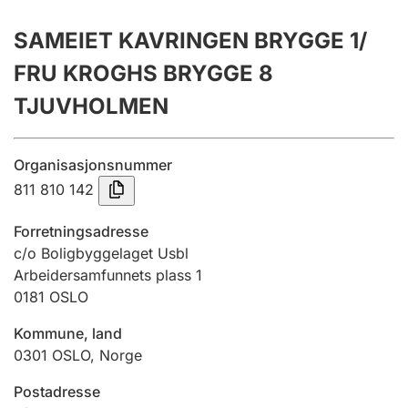
Årsrekneskap
SAMEIET KAVRINGEN BRYGGE 1/
Innsending og forseinkingsgebyr
FRU KROGHS BRYGGE 8
TJUVHOLMEN
Tinglysing
Organisasjonsnummer
811 810 142
Jeger
Betaling og jegeravgiftskort
Forretningsadresse
c/o Boligbyggelaget Usbl
Arbeidersamfunnets plass 1
Ektepaktrettleiaren
0181
OSLO
Kommune, land
Andre tema
0301
OSLO
,
Norge
Postadresse