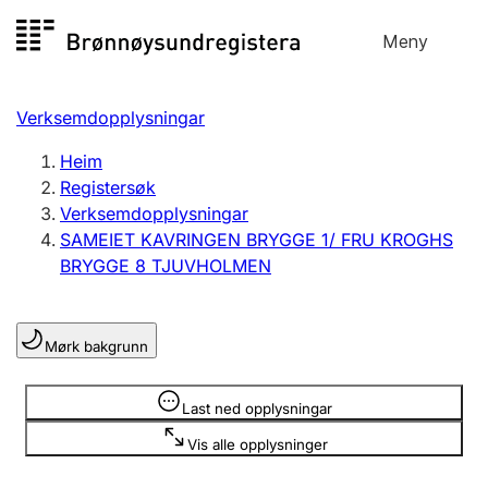
Hopp
Meny
Registersøk
til
Søk
Velg språk
innhald
Verksemdopplysningar
Aksjeselskap
Registrere, endre, slette
Heim
Registersøk
Verksemdopplysningar
Enkeltpersonføretak
SAMEIET KAVRINGEN BRYGGE 1/ FRU KROGHS
Registrere, endre, slette
BRYGGE 8 TJUVHOLMEN
Lag og foreining
Mørk bakgrunn
Registrere, endre, slette
Opplysninger er skjult
Last ned opplysningar
Fleire organisasjonsformer
Vis alle opplysninger