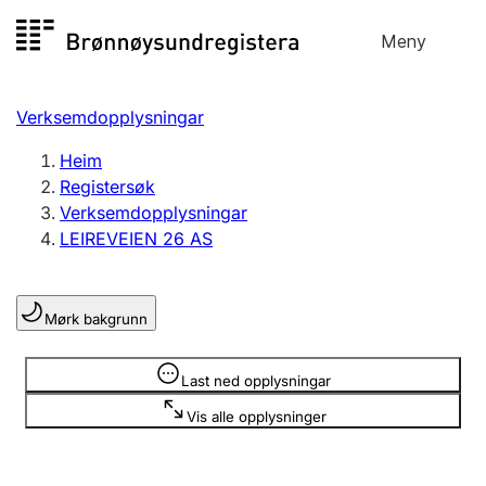
Hopp
Meny
Registersøk
til
Søk
Velg språk
innhald
Verksemdopplysningar
Aksjeselskap
Registrere, endre, slette
Heim
Registersøk
Verksemdopplysningar
Enkeltpersonføretak
LEIREVEIEN 26 AS
Registrere, endre, slette
Mørk bakgrunn
Lag og foreining
Registrere, endre, slette
Opplysninger er skjult
Last ned opplysningar
Vis alle opplysninger
Fleire organisasjonsformer