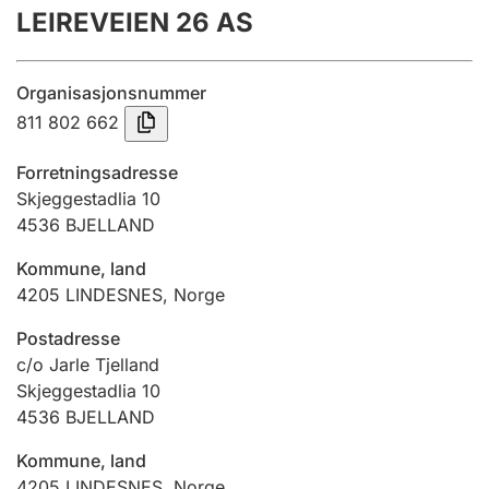
LEIREVEIEN 26 AS
Årsrekneskap
Innsending og forseinkingsgebyr
Organisasjonsnummer
811 802 662
Tinglysing
Forretningsadresse
Skjeggestadlia 10
4536
BJELLAND
Jeger
Betaling og jegeravgiftskort
Kommune, land
4205
LINDESNES
,
Norge
Ektepaktrettleiaren
Postadresse
c/o Jarle Tjelland
Skjeggestadlia 10
4536
BJELLAND
Andre tema
Kommune, land
4205
LINDESNES
,
Norge