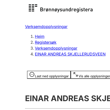
Registersøk
Aksjesel
Registrer
Verksemdopplysningar
Lag og foreining
Fleire
Heim
Registrere, endre, slette
organisa
Registersøk
Verksemdopplysningar
EINAR ANDREAS SKJELLERUDSVEEN
Tinglysing
Jeger
Betaling 
Opplysninger er skjult
Last ned opplysningar
Vis alle opplysninge
Andre tema
EINAR ANDREAS SKJ