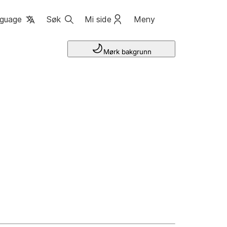
guage
Søk
Mi side
Meny
Mørk bakgrunn