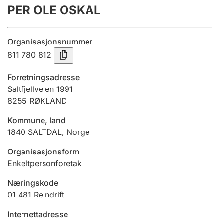
PER OLE OSKAL
Årsrekneskap
Innsending og forseinkingsgebyr
Organisasjonsnummer
811 780 812
Tinglysing
Forretningsadresse
Saltfjellveien 1991
8255
RØKLAND
Jeger
Betaling og jegeravgiftskort
Kommune, land
1840
SALTDAL
,
Norge
Ektepaktrettleiaren
Organisasjonsform
Enkeltpersonforetak
Næringskode
Andre tema
01.481
Reindrift
Internettadresse