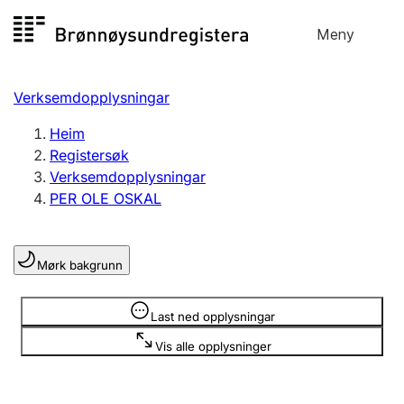
Hopp
Meny
Registersøk
til
Søk
Velg språk
innhald
Verksemdopplysningar
Aksjeselskap
Registrere, endre, slette
Heim
Registersøk
Verksemdopplysningar
Enkeltpersonføretak
PER OLE OSKAL
Registrere, endre, slette
Mørk bakgrunn
Lag og foreining
Registrere, endre, slette
Opplysninger er skjult
Last ned opplysningar
Vis alle opplysninger
Fleire organisasjonsformer