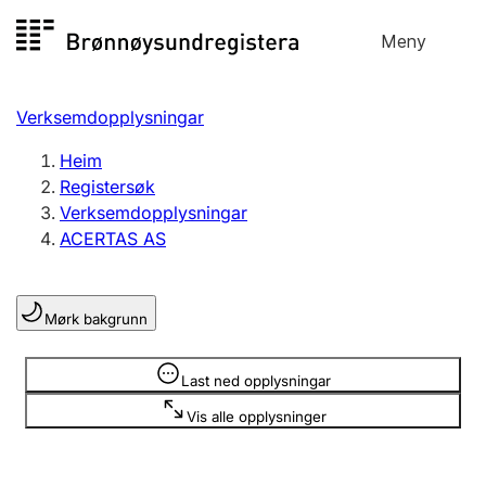
Hopp
Meny
Registersøk
til
Søk
Velg språk
innhald
Verksemdopplysningar
Aksjeselskap
Registrere, endre, slette
Heim
Registersøk
Verksemdopplysningar
Enkeltpersonføretak
ACERTAS AS
Registrere, endre, slette
Mørk bakgrunn
Lag og foreining
Registrere, endre, slette
Opplysninger er skjult
Last ned opplysningar
Vis alle opplysninger
Fleire organisasjonsformer