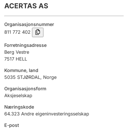
ACERTAS AS
Årsrekneskap
Innsending og forseinkingsgebyr
Organisasjonsnummer
811 772 402
Tinglysing
Forretningsadresse
Berg Vestre
7517
HELL
Jeger
Betaling og jegeravgiftskort
Kommune, land
5035
STJØRDAL
,
Norge
Ektepaktrettleiaren
Organisasjonsform
Aksjeselskap
Næringskode
Andre tema
64.323
Andre eigeninvesteringsselskap
E-post