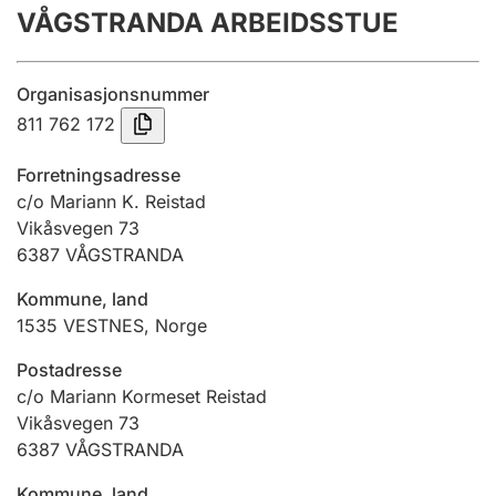
VÅGSTRANDA ARBEIDSSTUE
Årsrekneskap
Innsending og forseinkingsgebyr
Organisasjonsnummer
811 762 172
Tinglysing
Forretningsadresse
c/o Mariann K. Reistad
Vikåsvegen 73
Jeger
6387
VÅGSTRANDA
Betaling og jegeravgiftskort
Kommune, land
1535
VESTNES
,
Norge
Ektepaktrettleiaren
Postadresse
c/o Mariann Kormeset Reistad
Vikåsvegen 73
Andre tema
6387
VÅGSTRANDA
Kommune, land