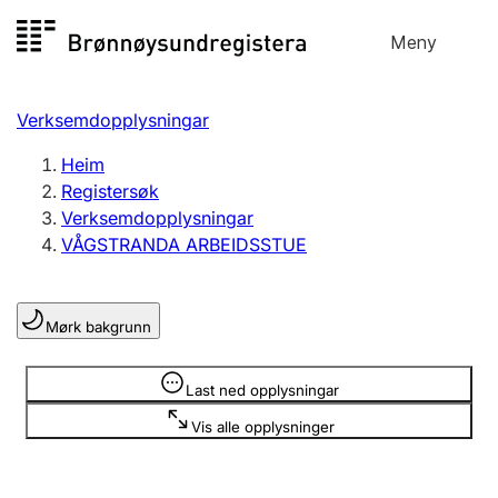
Hopp
Meny
Registersøk
til
Søk
Velg språk
innhald
Verksemdopplysningar
Aksjeselskap
Registrere, endre, slette
Heim
Registersøk
Verksemdopplysningar
Enkeltpersonføretak
VÅGSTRANDA ARBEIDSSTUE
Registrere, endre, slette
Mørk bakgrunn
Lag og foreining
Registrere, endre, slette
Opplysninger er skjult
Last ned opplysningar
Vis alle opplysninger
Fleire organisasjonsformer