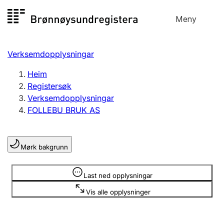
Hopp
Meny
Registersøk
til
Søk
Velg språk
innhald
Verksemdopplysningar
Aksjeselskap
Registrere, endre, slette
Heim
Registersøk
Verksemdopplysningar
Enkeltpersonføretak
FOLLEBU BRUK AS
Registrere, endre, slette
Mørk bakgrunn
Lag og foreining
Registrere, endre, slette
Opplysninger er skjult
Last ned opplysningar
Vis alle opplysninger
Fleire organisasjonsformer