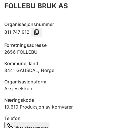
FOLLEBU BRUK AS
Årsrekneskap
Innsending og forseinkingsgebyr
Organisasjonsnummer
811 747 912
Tinglysing
Forretningsadresse
2656
FOLLEBU
Jeger
Kommune, land
Betaling og jegeravgiftskort
3441
GAUSDAL
,
Norge
Organisasjonsform
Ektepaktrettleiaren
Aksjeselskap
Næringskode
10.610
Produksjon av kornvarer
Andre tema
Telefon