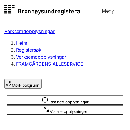
Hopp
Meny
Registersøk
til
Søk
Velg språk
innhald
Verksemdopplysningar
Aksjeselskap
Registrere, endre, slette
Heim
Registersøk
Verksemdopplysningar
Enkeltpersonføretak
FRAMGÅRDENS ALLESERVICE
Registrere, endre, slette
Mørk bakgrunn
Lag og foreining
Registrere, endre, slette
Opplysninger er skjult
Last ned opplysningar
Vis alle opplysninger
Fleire organisasjonsformer