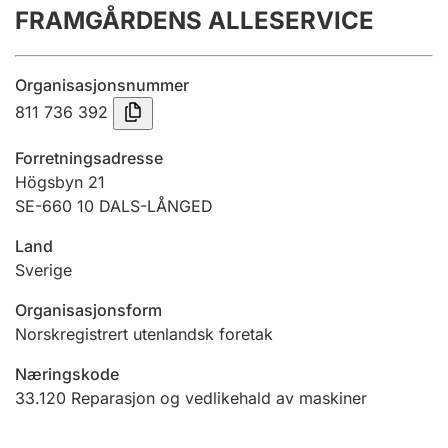
FRAMGÅRDENS ALLESERVICE
Årsrekneskap
Innsending og forseinkingsgebyr
Organisasjonsnummer
811 736 392
Tinglysing
Forretningsadresse
Högsbyn 21
SE-660 10 DALS-LÅNGED
Jeger
Betaling og jegeravgiftskort
Land
Sverige
Ektepaktrettleiaren
Organisasjonsform
Norskregistrert utenlandsk foretak
Næringskode
Andre tema
33.120
Reparasjon og vedlikehald av maskiner