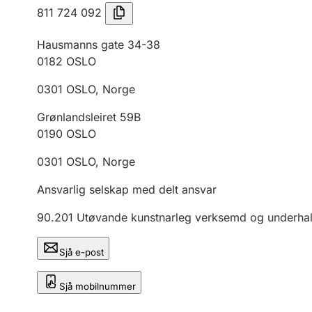
811 724 092
Hausmanns gate 34-38
0182
OSLO
0301
OSLO
,
Norge
Grønlandsleiret 59B
0190
OSLO
0301
OSLO
,
Norge
Ansvarlig selskap med delt ansvar
90.201
Utøvande kunstnarleg verksemd og underha
Sjå e-post
Sjå mobilnummer