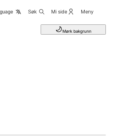
guage
Søk
Mi side
Meny
Mørk bakgrunn